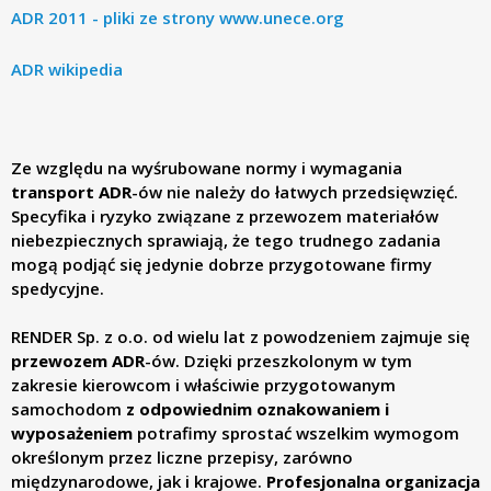
p
ADR 2011 - pliki ze strony
www.unece.org
.
ADR wikipedia
z
o
Ze względu na wyśrubowane normy i wymagania
transport ADR
-ów nie należy do łatwych przedsięwzięć.
Specyfika i ryzyko związane z przewozem materiałów
.
niebezpiecznych sprawiają, że tego trudnego zadania
mogą podjąć się jedynie dobrze przygotowane firmy
o
spedycyjne.
.
RENDER Sp. z o.o. od wielu lat z powodzeniem zajmuje się
przewozem ADR
-ów. Dzięki przeszkolonym w tym
T
zakresie kierowcom i właściwie przygotowanym
samochodom
z odpowiednim oznakowaniem i
wyposażeniem
p
otrafimy sprostać wszelkim wymogom
r
określonym przez liczne przepisy, zarówno
międzynarodowe, jak i krajowe.
Profesjonalna organizacja
a