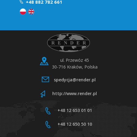
+48 882 782 661
ul. Przewóz 45
30-716 Kraków, Polska
spedycja@render.pl
http://www.render.pl
+48 12 653 01 01
+48 12 650 50 10