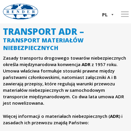
Przejdź
do
PL
treści
TRANSPORT ADR –
Home
R
EN
TRANSPORT MATERIAŁÓW
Usługi
e
NIEBEZPIECZNYCH
IT
O firmie
Transport Włochy ⇆ Polska
Zasady transportu drogowego towarów niebezpiecznych
n
określa międzynarodowa konwencja
ADR
z 1957 roku.
Flota
Transport ADR
Praca
Umowa właściwa formułuje stosunki prawne między
d
państwami członkowskimi, natomiast załączniki A i B
Kontakt
Spedycja międzynarodowa
Dokumenty firmy
zawierają przepisy, które regulują warunki przewozu
Spedycja krajowa
Historia firmy
e
materiałów niebezpiecznych w samochodowym
transporcie międzynarodowym. Co dwa lata umowa ADR
Konsolidacja ładunków
jest nowelizowana
.
r
Więcej informacji o materiałach niebezpiecznych (
ADR
) i
S
zasadach ich przewozu znajdą Państwo: