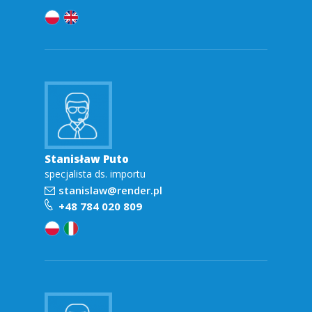
w
y
.
Stanisław Puto
specjalista ds. importu
stanislaw@render.pl
+48 784 020 809