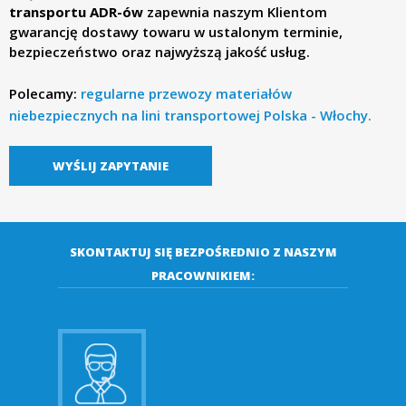
transportu ADR-ów
zapewnia naszym Klientom
gwarancję
dostawy towaru w ustalonym terminie
,
n
bezpieczeństwo oraz najwyższą jakość usług.
s
Polecamy:
regularne przewozy materiałów
niebezpiecznych na lini transportowej Polska - Włochy.
p
WYŚLIJ ZAPYTANIE
o
r
SKONTAKTUJ SIĘ BEZPOŚREDNIO Z NASZYM
t
PRACOWNIKIEM:
m
i
ę