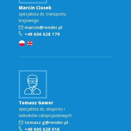
Marcin Ciosek
d
specjalista ds. transportu
krajowego
z
marcin@render.pl
+48 606 628 179
y
n
a
r
o
Tomasz Gawor
specjalista ds. eksportu i
d
ładunków całopojazdowych
tomasz.g@render.pl
o
+48 606 628 616