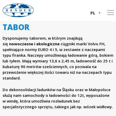
Przejdź
do
PL
treści
TABOR
Home
R
EN
Usługi
Dysponujemy taborem, w którym znajdują
e
IT
się
nowoczesne i ekologiczne
ciągniki marki Volvo FH,
O firmie
Transport Włochy ⇆ Polska
spełniające normy EURO 4 i 5, w zestawie z naczepami
n
typu firanka. Naczepy umożliwiają ładowanie górą, bokiem
Flota
Transport ADR
Praca
lub tyłem. Mają wymiary 13,6 x 2,45 m, ładowność do 25 t i
d
kubaturę 90 metrów sześciennych, co pozwala na
Kontakt
Spedycja międzynarodowa
Dokumenty firmy
przewożenie większej ilości towaru niż na naczepach typu
standard.
Spedycja krajowa
Historia firmy
e
Do dekonsolidacji ładunków na Śląsku oraz w Małopolsce
Konsolidacja ładunków
r
służą nam samochody o ładowności do 12t, wyposażone
w windę, która umożliwia rozładunek bez
S
specjalistycznego sprzętu, takiego jak np. wózek widłowy.