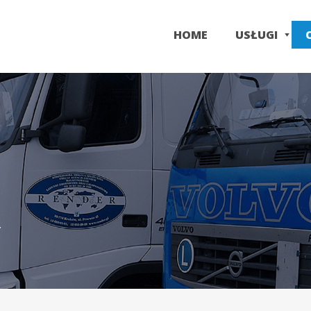
Przejdź
do
HOME
USŁUGI
treści
Y