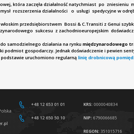
zowej, która zaczęła działalność natychmiast po zniesien
pomysł rozszerzenia działalności o usługi spedycyjne w od
łoskim przedsiębiorstwem Bossi & C.Transiti z Genui szybko 
ędzynarodowego sukcesu z zachodnioeuropejskim doświadcz
y do samodzielnego działania na rynku
międzynarodowego tran
i podmiot gospodarczy. Jednak doświadczenie i pewien senty
ej podstawie uruchomiono regularną
linię drobnicową pomięd
+48 12 653 01 01
KRS:
0000040834
Polska
+48 12 650 50 10
NIP:
6790066685
r.pl
REGON:
351015716