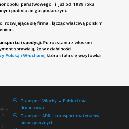
iu monopolu państwowego i już od 1989 roku
rębnym podmiocie gospodarczym.
rozwijająca się firma , łącząc właściwą polskim
eniem.
sportu i spedycji.
Po rozstaniu z włoskim
ment sprawiają, że w działalności
zy Polską i Włochami
, która stała się wizytówką
Transport Włochy ↔ Polska
Linia
drobnicowa
Transport ADR –
transport materiałów
niebezpiecznych