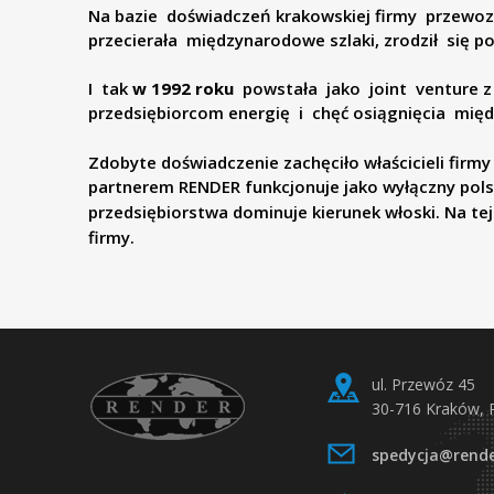
Na bazie doświadczeń krakowskiej firmy przewo
p
przecierała międzynarodowe szlaki, zrodził się 
.
I tak
w 1992 roku
powstała jako joint venture z w
przedsiębiorcom energię i chęć osiągnięcia mi
z
Zdobyte doświadczenie zachęciło właścicieli firm
partnerem RENDER funkcjonuje jako wyłączny polsk
o
przedsiębiorstwa dominuje kierunek włoski. Na t
firmy.
.
o
.
ul. Przewóz 45
T
30-716 Kraków, 
spedycja@rende
r