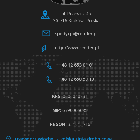
ul. Przewóz 45
30-716 Kraków, Polska
spedycja@render.pl
http://www.render.pl
+48 12 653 01 01
+48 12 650 50 10
KRS:
0000040834
NIP:
6790066685
REGON:
351015716
Transport Włochy ↔ Polska
Linia drobnicowa