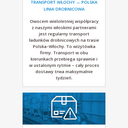
p
TRANSPORT WŁOCHY ↔ POLSKA
LINIA DROBNICOWA
.
Owocem wieloletniej współpracy
z naszymi włoskimi partnerami
z
jest regularny transport
ładunków drobnicowych na trasie
o
Polska–Włochy. To wizytówka
firmy. Transport w obu
.
kierunkach przebiega sprawnie i
w ustalonym rytmie – cały proces
o
dostawy trwa maksymalnie
tydzień.
.
T
r
a