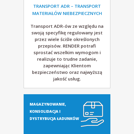
TRANSPORT ADR –
TRANSPORT
MATERIAŁÓW NIEBEZPIECZNYCH
n
Transport ADR-ów ze względu na
s
swoją specyfikę regulowany jest
przez wiele ściśle określonych
p
przepisów. RENDER potrafi
sprostać wszelkim wymogom i
o
realizuje to trudne zadanie,
zapewniając Klientom
bezpieczeństwo oraz najwyższą
r
jakość usług.
t
m
MAGAZYNOWANIE,
KONSOLIDACJA I
i
DYSTRYBUCJA ŁADUNKÓW
ę