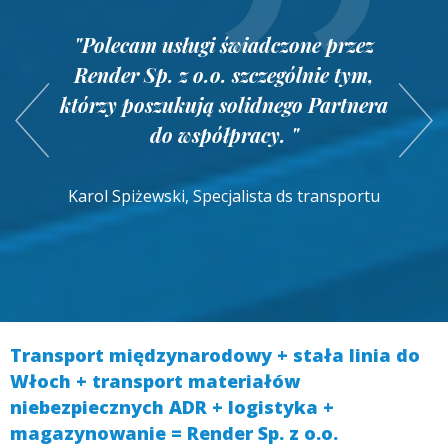
"W realizacji zleceń transportowych,
"Wysoka jakość oferowanych usług,
firmę Render za każdym razem
w
"Polecam usługi świadczone przez
poparta rzetelnością i elastycznością
charakteryzuje solidność i
Render Sp. z o.o. szczególnie tym,
y
firmy, pozwala nam bez zastrzeżeń
terminowość. Niniejszym
którzy poszukują solidnego Partnera
rekomendować RENDER Sp. z o.o.
potwierdzamy naszą dobrą
.
do współpracy. "
jako godnego zaufania przewoźnika. "
współpracę. "
Karol Spiżewski, Specjalista ds transportu
Dyrektor Generalny, Dariusz Jankowski
Agnieszka Niemczyk, Specjalista ds
transportu
Transport międzynarodowy + stała linia do
Włoch + transport materiałów
niebezpiecznych ADR + logistyka +
magazynowanie = Render Sp. z o.o.